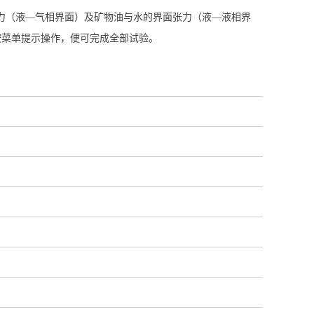
面张力（液—气相界面）及矿物油与水的界面张力（液—液相界
按菜单提示操作，便可完成全部试验。