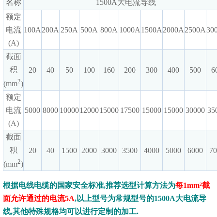
名称
1500A大电流导线
额定
电流
100A
200A
250A
500A
800A
1000A
1500A
2000A
2500A
30
(A)
截面
积
20
40
50
100
160
200
300
400
500
6
2
(mm
)
额定
电流
5000
8000
10000
12000
15000
17500
15000
15000
30000
35
(A)
截面
积
20
40
1500
2000
3000
3500
4000
5000
6000
7
2
(mm
)
根据电线电缆的国家安全标准,推荐选型计算方法为
每1mm²截
面允许通过的电流5A
,以上型号为常规型号的1500A大电流导
线,其他特殊规格均可以进行定制的加工.