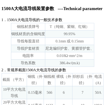
1500A大电流导线装置参数
----Technical parameter
1．1500A大电流导线的一般技术参数
铜线材质牌号
T（纯铜、紫铜、红铜）
铜线材质的含铜纯度
99.95%
导线每股直径
0.1mm 或 0.15mm
导线护套材质
尼龙编织护套、黄腊管护套、
电阻率
0.018Ω·mm^2/m
导热系数
386.4w/(m.k)
2．常规界截面1500A大电流导线的参数
铜线（外
铜线根
裸线（外
织纱后 （外
电流
截面 （平方）
径）
数
径）
径）
(A)
10平方大电流
0.15毫米
566
6
7
50A
导线
20平方大电流