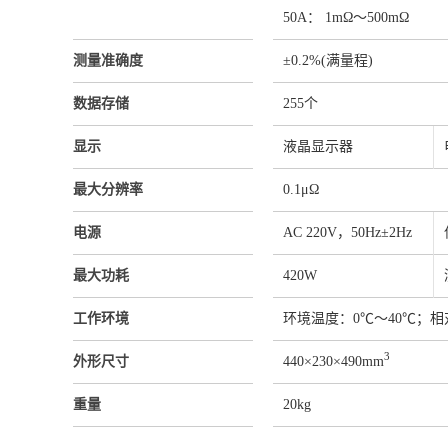
50A： 1mΩ～500mΩ
测量准确度
±0.2%(满量程)
数据存储
255个
显示
液晶显示器
最大分辨率
0.1μΩ
电源
AC 220V，50Hz±2Hz
最大功耗
420W
工作环境
环境温度：0℃～40℃；相
3
外形尺寸
440×230×490mm
重量
20kg