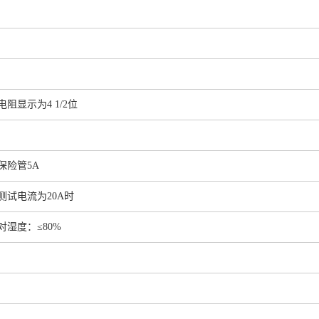
电阻显示为4 1/2位
保险管5A
测试电流为20A时
对湿度：≤80%