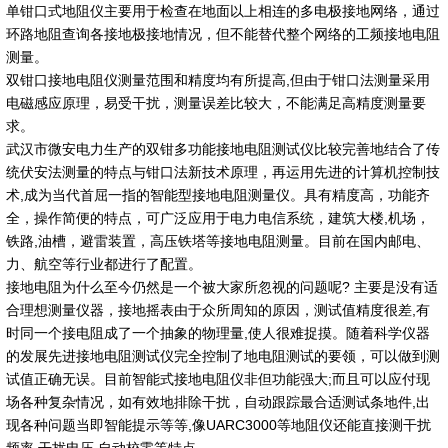
单钳口式地阻仪主要用于检查在地面以上相连的多电极接地网络，通过
环路地阻查询各接地极接地情况，但不能替代整个网络的工频接地电阻
测量。
双钳口接地电阻仪测量范围和精度均有所提高,但由于钳口法测量采用
电磁感应原理，易受干扰，测量误差比较大，不能满足高精度测量要
求。
武汉市微安电力生产的双钳多功能接地电阻测试仪比较完善地结合了传
统伏安法测量的特点与钳口法新技术原理，再运用先进的计算机控制技
术,成为当代首屈一指的智能型接地电阻测量仪。具有精度高，功能齐
全，操作简便的特点，可广泛应用于电力电信系统，建筑大楼,机场，
铁路,油槽，避雷装置，高压铁塔等接地电阻测量。目前在国内邮电、
力、航空等行业都进行了配置。
接地电阻为什么至今仍然是一个被大家所忽视的问题呢? 主要是没有适
合理想测量仪器，接地摇表由于众所周知的原因，测试值精度很差,有
时同一个接电阻成了一个抽象的物理量,使人很难捉摸。随着科学仪器
的发展先进接地电阻测试仪完全控制了地电阻测试的要领，可以做到测
试值正确无误。目前智能式接地电阻仪非但功能强大;而且可以应付现
场各种复杂情况，如有效地排除干扰，自动跟踪最合适测试条地件,出
现各种问题当即智能提示等等,像UARC3000等地阻仪还能直接测干扰