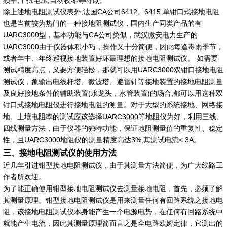
频率,干扰电压,自动校零等特点。
除上述地电阻测试仪表外,法国CA公司6412、6415 单钳口式接地电阻
也是当前较为热门的一种接地阻测试仪，国内生产同类产品的有
UARC3000型，基本功能与CA公司类似，武汉微安电力生产的
UARC3000由于仪器体积小巧，操作又十分简便，因此每逢毒雨季节，
或者年中、年终巡视接地装置好坏最理想的接地电阻测试仪。 如需要
测试精度高点，又要方便轻松，那就可以用UARC3000双钳口接地电阻
测试仪，象输出电线杆塔、微波塔、避雷针等接地装置的接地电阻测量
及良好接地条件的辅助装置(水龙头，水管装置)的场合,都可以用这种双
钳口式接地电阻仪进行接地电阻的测量。对于大型的系统接地、网络接
地、土壤电阻率的测试应该选择UARC3000等地阻仪为好，利用三线、
四线测量方法，由于仪器的独特功能，保证地阻测量值的重复性、稳定
性，且UARC3000地阻仪的测量精度高达3%,其测试电流< 3A。
三、接地电阻测试仪的使用方法
近几年引进钳型接地电阻测试仪，由于其测量方法简便，为广大线路工
作者所欢迎。
为了能正确使用钳型接地电阻测试仪去测量接地电阻，首先，必须了解
其测量原理。钳型接地电阻测试仪是用来测量任何有回路系统之接地电
阻，该接地电阻测试仪本身能产生一个电源电势，在任何有回路系统中
就能产生电流，因此其测量原理简而言之是全电路欧姆定律，它测出的