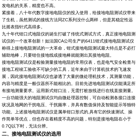
发电机的关系，精度也不高。
紧接着，八十年代数字接地电阻仪的投入使用，给接地电阻测试仪带来
了生机，虽然测试的接线方法同ZC系列没什么两样，但是其稳定性远
比摇表指针式高得多。
九十年代钳口式地阻仪的诞生打破了传统式测试方式，真正接地电阻测
试仪的一个改革创新！如法国CA公司生产的6411钳式接地电阻测试仪
称得上接地电阻测试的一大革命，钳式接地电阻测试最大特点是不必打
辅助地棒，只要钳住接地线或接地棒就能测出其接地电阻。
接地电阻测试仪是检验测量接地电阻的常用仪表，也是电气安全检查与
接地工程竣工验收不可缺少的工具，近年来由于计算机技术的飞速发
展，因此接地电阻测试仪也渗透了大量的微处理机技术，其测量功能，
内容与精度是一般仪器所不能相比的。目前先进地电阻测试仪能满足所
有接地测量要求。运用新式钳口法，无需打桩放线进行在线直接测量。
一台功能强大的地阻测试仪均由微处理器控制，可自动检测各接口连接
状况及地网的干扰电压、干扰频率，并具有数值保持及智能提示等独特
功能。上述接地电阻测试仪是属单钳口形式的,具有它的快速测试、操
作简单等优点，但也存在着精度不高的问题，特别是接地电阻在小于
0.7Q以下时，无法分辨。
二、接地电阻测试仪的选用