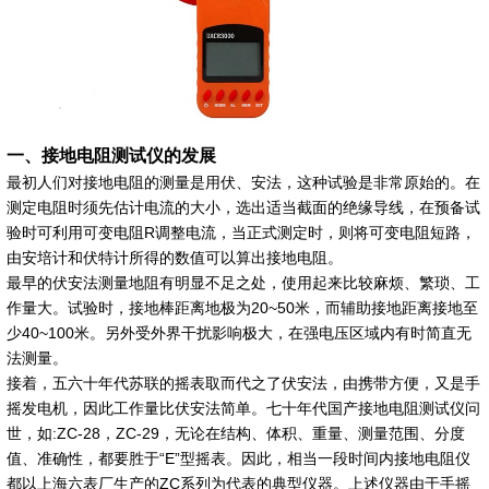
一、接地电阻测试仪的发展
最初人们对接地电阻的测量是用伏、安法，这种试验是非常原始的。在
测定电阻时须先估计电流的大小，选出适当截面的绝缘导线，在预备试
验时可利用可变电阻R调整电流，当正式测定时，则将可变电阻短路，
由安培计和伏特计所得的数值可以算出接地电阻。
最早的伏安法测量地阻有明显不足之处，使用起来比较麻烦、繁琐、工
作量大。试验时，接地棒距离地极为20~50米，而辅助接地距离接地至
少40~100米。另外受外界干扰影响极大，在强电压区域内有时简直无
法测量。
接着，五六十年代苏联的摇表取而代之了伏安法，由携带方便，又是手
摇发电机，因此工作量比伏安法简单。七十年代国产接地电阻测试仪问
世，如:ZC-28，ZC-29，无论在结构、体积、重量、测量范围、分度
值、准确性，都要胜于“E”型摇表。因此，相当一段时间内接地电阻仪
都以上海六表厂生产的ZC系列为代表的典型仪器。上述仪器由于手摇