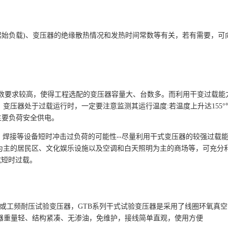
起始负载)、变压器的绝缘散热情况和发热时间常数等有关，若有需要，可
用系数要求较高，使得工程选配的变压器容量大、台数多。而利用干变过载能
变压器处于过载运行时，一定要注意监测其运行温度:若温度上升达155°
主要负荷安全供电。
钢、焊接等设备短时冲击过负荷的可能性--尽量利用干式变压器的较强过载
为主的居民区、文化娱乐设施以及空调和白天照明为主的商场等，可充分
或短时过载。
或工频耐压试验变压器，GTB系列干式试验变压器是采用了线圈环氧真空
压器重量轻、结构紧凑、无渗油，免维护，接线简单直观，使用方便