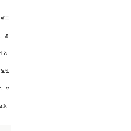
、新工
加，城
特性的
可靠性
变压器
及采