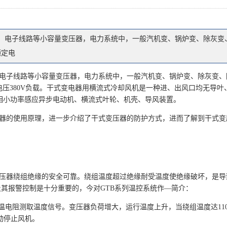
、电子线路等小容量变压器，电力系统中，一般汽机变、锅炉变、除灰变
额定电
电子线路等小容量变压器，电力系统中，一般汽机变、锅炉变、除灰变、
额定电压380V负载。干式变电器用横流式冷却风机是一种进、出风口均无导叶
相小功率感应异步电动机、横流式叶轮、机壳、导风装置。
器的使用原理，进一步介绍了干式变压器的防护方式，进而了解到干式变
。
压器绕组绝缘的安全可靠。绕组温度超过绝缘耐受温度使绝缘破坏，是导
其报警控制是十分重要的，今对GTB系列温控系统作—简介：
敏测温电阻测取温度信号。变压器负荷增大，运行温度上升，当绕组温度达110
动停止风机。