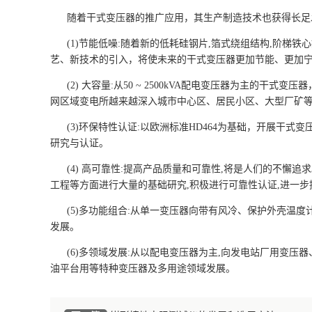
随着干式变压器的推广应用，其生产制造技术也获得长足
(1)节能低噪:随着新的低耗硅钢片,箔式绕组结构,阶梯
艺、新技术的引入，将使未来的干式变压器更加节能、更加
(2) 大容量:从50 ~ 2500kVA配电变压器为主的干式变压
网区域变电所越来越深入城市中心区、居民小区、大型厂矿等
(3)环保特性认证:以欧洲标准HD464为基础，开展干式变压器的
研究与认证。
(4) 高可靠性:提高产品质量和可靠性,将是人们的不懈
工程等方面进行大量的基础研究,积极进行可靠性认证,进一
(5)多功能组合:从单一变压器向带有风冷、保护外壳温
发展。
(6)多领域发展:从以配电变压器为主,向发电站厂用变
油平台用等特种变压器及多用途领域发展。