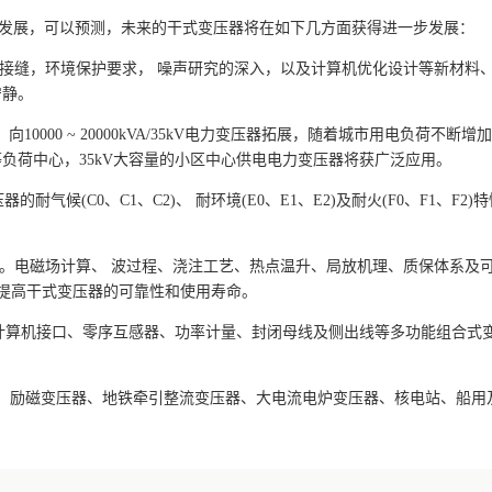
发展，可以预测，未来的干式变压器将在如下几方面获得进一步发展：
铁心接缝，环境保护要求， 噪声研究的深入，以及计算机优化设计等新材料
宁静。
器，向10000 ~ 20000kVA/35kV电力变压器拓展，随着城市用电负荷不断增
负荷中心，35kV大容量的小区中心供电电力变压器将获广泛应用。
耐气候(C0、C1、C2)、 耐环境(E0、E1、E2)及耐火(F0、F1、F2)
追求。电磁场计算、 波过程、浇注工艺、热点温升、局放机理、质保体系及
步提高干式变压器的可靠性和使用寿命。
度计算机接口、零序互感器、功率计量、封闭母线及侧出线等多功能组合式
压器、励磁变压器、地铁牵引整流变压器、大电流电炉变压器、核电站、船用