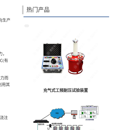
热门产品
向生产
力，
℃(有
能力而
利用其
充气式工频耐压试验装置
浇注