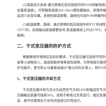
(2)温度显示系统:通过预埋在低压绕组中的Pt100热
史最高温度)，可将最高温度以4~20mA模拟量输出，若需传
监测31台变压器。系统的超温报警、跳闸也可由Pt100热
(3)超温报警、跳闸：通过预埋的低压绕组中的PTC非
155°C时，系统输出超温报警信号;若温度继续上升达17
跳闸。
二、干式变压器的防护方式
根据使用环境特征及防护要求，干式变压器可选择不同外壳
雀等小动物进入，造成短路停电等恶性故障，为带电部分提供安
护功能外，更可防止与垂直线成60°角以内的水滴入。但IP
1、干式变压器的冷却方式
干式变压器冷却方式分为自然空气冷却(AN)和强迫空气
压器输出容量可提高50%。适用于断续过负荷运行，或应急
态，故不应使其处于长时间连续过负荷运行。