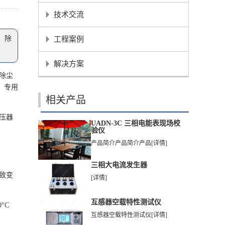
技术交流
、除
工程案例
解决方案
除尘
、专用
相关产品
压器
UADN-3C 三相电能表现场校
验仪
产品简介产品简介产品
[详情]
三相大电流发生器
致变
[详情]
互感器空载特性测试仪
°C
互感器空载特性测试仪
[详情]