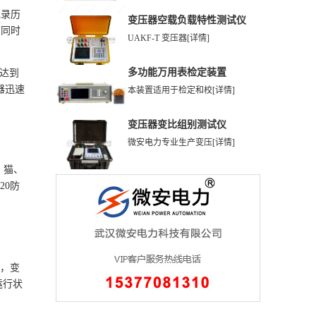
记录历
变压器空载负载特性测试仪
可同时
UAKF-T 变压器
[详情]
多功能万用表检定装置
若达到
器迅速
本装置适用于检定和校
[详情]
变压器变比组别测试仪
微安电力专业生产变压
[详情]
、猫、
20防
时，变
运行状