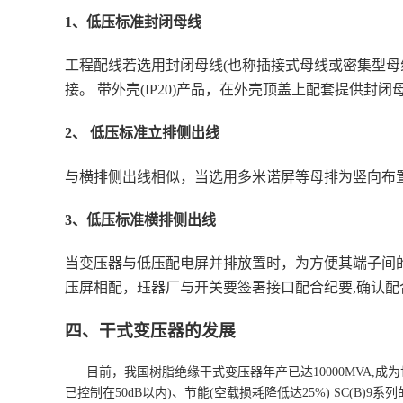
1、低压标准封闭母线
工程配线若选用封闭母线(也称插接式母线或密集型母
接。 带外壳(IP20)产品，在外壳顶盖上配套提供封闭
2、 低压标准立排侧出线
与横排侧出线相似，当选用多米诺屏等母排为竖向布
3、低压标准横排侧出线
当变压器与低压配电屏并排放置时，为方便其端子间的
压屏相配，珏器厂与开关要签署接口配合纪要,确认
四、干式变压器的发展
目前，我国树脂绝缘干式变压器年产已达10000MVA,成
已控制在50dB以内)、节能(空载损耗降低达25%) SC(B