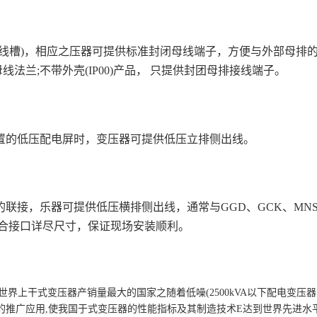
线槽)，相应之压器可提供标准封闭母线端子，方便与外部母排
母线法兰;不带外壳(IP00)产品， 只提供封团母排接线端子。
置的低压配电屏时，变压器可提供低压立排侧出线。
联接，乐器可提供低压横排侧出线，通常与GGD、GCK、MN
配合接口详尽尺寸，保证现场安装顺利。
为世界上干式变压器产销量最大的国家之随着低噪(2500kVA以下配电变压
)9系列的推广应用,使我国于式变压器的性能指标及其制造技术E达到世界先进水