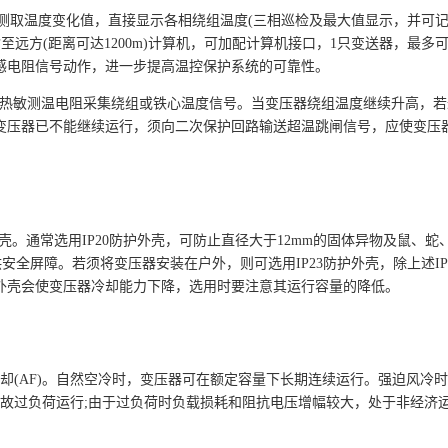
敏电阻测取温度变化值，直接显示各相绕组温度(三相巡检及最大值显示，并可
输至远方(距离可达1200m)计算机，可加配计算机接口，1只变送器，最多
敏传感电阻信号动作，进一步提高温控保护系统的可靠性。
线性热敏测温电阻采集绕组或铁心温度信号。当变压器绕组温度继续升高，
0℃，变压器已不能继续运行，须向二次保护回路输送超温跳闸信号，应使变压
。通常选用IP20防护外壳，可防止直径大于12mm的固体异物及鼠、蛇
全屏障。若须将变压器安装在户外，则可选用IP23防护外壳，除上述IP
23外壳会使变压器冷却能力下降，选用时要注意其运行容量的降低。
冷却(AF)。自然空冷时，变压器可在额定容量下长期连续运行。强迫风冷
事故过负荷运行;由于过负荷时负载损耗和阻抗电压增幅较大，处于非经济