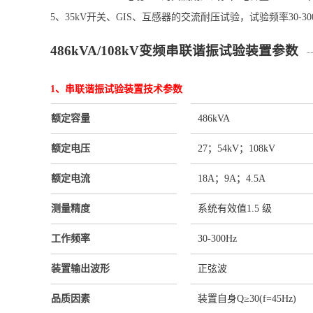
5、35kV开关、GIS、互感器的交流耐压试验，试验频率30-30
486kVA/108kV变频串联谐振试验装置参数
---
1、串联谐振试验装置技术参数
额定容量
486kVA
额定电压
27；54kV；108kV
额定电流
18A；9A；4.5A
测量精度
系统有效值1.5 级
工作频率
30-300Hz
装置输出波形
正弦波
品质因素
装置自身Q≥30(f=45Hz)