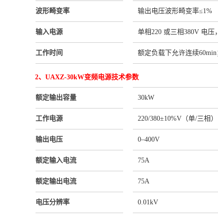
波形畸变率
输出电压波形畸变率≤1%
输入电源
单相220 或三相380V 电压
工作时间
额定负载下允许连续60min；
2、UAXZ-30kW变频电源技术参数
额定输出容量
30kW
工作电源
220/380±10%V（单/三
输出电压
0–400V
额定输入电流
75A
额定输出电流
75A
电压分辨率
0.01kV