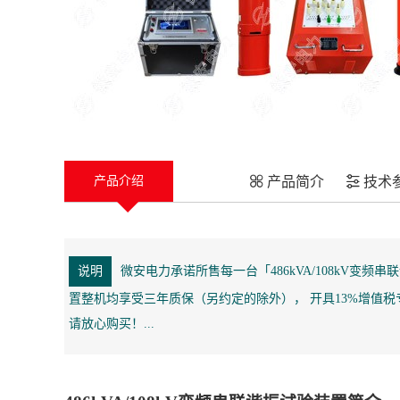
产品简介
技术
产品介绍
说明
微安电力承诺所售每一台「486kVA/108kV变
置整机均享受三年质保（另约定的除外）， 开具13%增值
请放心购买！...