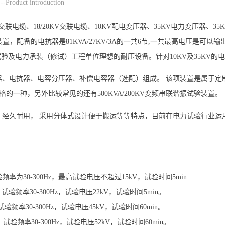
-Product introduction
5KV交联电缆、18/20KV交联电缆、10KV配电变压器、35KV电力变压器
置，配备的电抗器是81KVA/27KV/3A的一共6节,一共最高电压是可以
及电力承装（修试）工程单位理想的耐压设备。针对10KV及35KV的
器、电抗器、电容分压器、补偿电容器（选配）组成。 该项装置是属于定
规格的一种，另外比较常见的还有500KVA/200KV变频串联谐振试验装置。
，经久耐用， 采用分体式设计便于搬运等等特点，目前在电力试验行业运
试验频率为30-300Hz，最高试验电压不超过15kV，试验时间5min
F，试验频率30-300Hz，试验电压22kV，试验时间5min。
，试验频率30-300Hz，试验电压45kV，试验时间60min。
F，试验频率30-300Hz，试验电压52kV，试验时间60min。