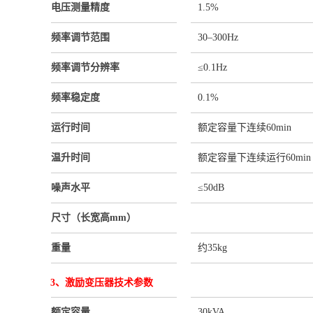
电压测量精度
1.5%
频率调节范围
30–300Hz
频率调节分辨率
≤0.1Hz
频率稳定度
0.1%
运行时间
额定容量下连续60min
温升时间
额定容量下连续运行60min
噪声水平
≤50dB
尺寸（长宽高mm）
重量
约35kg
3、激励变压器技术参数
额定容量
30kVA