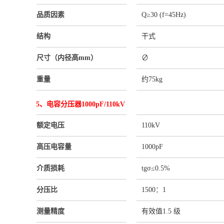
品质因素
Q≥30 (f=45Hz)
结构
干式
尺寸（内径高mm）
∅
重量
约75kg
5、电容分压器1000pF/110kV
额定电压
110kV
高压电容量
1000pF
介质损耗
tgσ≤0.5%
分压比
1500：1
测量精度
有效值1.5 级