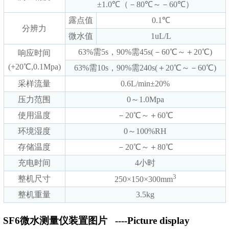
±1.0℃（－80℃～－60℃）
露点值
0.1℃
分辨力
微水值
1uL/L
63%需5s，90%需45s(－60℃～＋20℃)
响应时间
(+20℃,0.1Mpa)
63%需10s，90%需240s(＋20℃～－60℃)
采样流量
0.6L/min±20%
压力范围
0～1.0Mpa
使用温度
－20℃～＋60℃
环境湿度
0～100%RH
存储温度
－20℃～＋80℃
充电时间
4小时
3
整机尺寸
250×150×300mm
整机重量
3.5kg
SF6微水测量仪装置图片
----Picture display