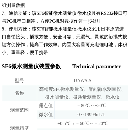
组测量数据
7、通信功能：该SF6智能微水测量仪|微水仪具有RS232接口可
与PC机串口相连，方便PC机对数据作进一步处理
8、使用方便：该SF6智能微水测量仪|微水仪采用日本原装进
口自锁接头，插拔方便，安全可靠，无漏气。灵敏的触摸式按
键方便操作，提高工作效率。内置大容量可充电锂电池，体积
小、重量轻，便于携带
SF6微水测量仪装置参数
----Technical parameter
型号
UAWS-S
高精度SF6微水测量仪、智能微水测量仪、
名称
微水测量仪、微质量测量仪、微水仪
露点值
－80℃～+20℃
测量范围
微水值
0～19999uL/L
±0.5℃（－60℃～＋20℃
测量精度