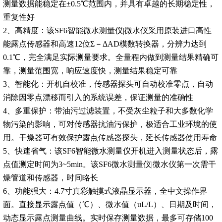
测量数据能稳定在±0.5℃范围内，并具有卓越的长期稳定性，
重复性好
2、高精度：该SF6智能微水测量仪|微水仪采用原装进口高性
能露点传感器和高速12位Σ－ΔAD模数转换器，分辨力达到
0.1℃，完全满足实际测量要求。全量程内做到测量结果精确可
靠，测量范围宽，响应速度快，测量结果稳定可靠
3、智能化：开机自校准，传感器探头可自动校准零点，自动
消除因零点漂移而引入的系统误差，保证测量的准确性
4、多重保护：带油污过滤装置，不受灰尘粒子和大多数化学
物污染的影响，可对传感器抗油污保护，极适合工业环境的使
用。干燥器可有效保护露点传感器探头，延长传感器使用寿命
5、快速省气：该SF6智能微水测量仪开机进入测量状态后，露
点值测定时间为3~5min。该SF6微水测量仪|微水仪第一次需干
燥管道和传感器，时间略长
6、功能强大：4.7寸真彩触摸式液晶显示器，全中文操作界
面。直接显示露点值（℃）、微水值（uL/L）、日期及时间，
动态显示露点测量曲线。实时保存测量数据，最多可存储100