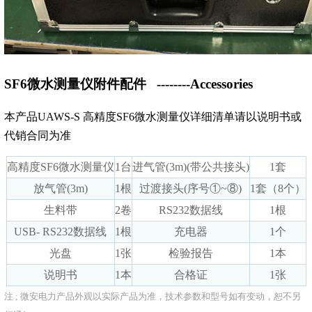
SF6微水测量仪附件配件
--------Accessories
本产品UAWS-S 高精度SF6微水测量仪详细清单请以说明书或
代销合同为准
高精度SF6微水测量仪
1台
进气管(3m)(带公共接头)
1套
放气管(3m)
1根
过渡接头(序号①~⑧)
1套（8个）
生料带
2卷
RS232数据线
1根
USB- RS232数据线
1根
充电器
1个
光盘
1张
检验报告
1本
说明书
1本
合格证
1张
注 ; 微安电力产品外观以实际产品为准，技术参数和型号如有变动，恕不另