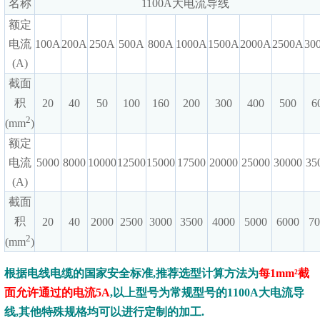
名称
1100A大电流导线
额定
电流
100A
200A
250A
500A
800A
1000A
1500A
2000A
2500A
30
(A)
截面
积
20
40
50
100
160
200
300
400
500
6
2
(mm
)
额定
电流
5000
8000
10000
12500
15000
17500
20000
25000
30000
35
(A)
截面
积
20
40
2000
2500
3000
3500
4000
5000
6000
7
2
(mm
)
根据电线电缆的国家安全标准,推荐选型计算方法为
每1mm²截
面允许通过的电流5A
,以上型号为常规型号的1100A大电流导
线,其他特殊规格均可以进行定制的加工.