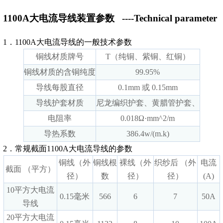
1100A大电流导线装置参数
----Technical parameter
1．1100A大电流导线的一般技术参数
铜线材质牌号
T（纯铜、紫铜、红铜）
铜线材质的含铜纯度
99.95%
导线每股直径
0.1mm 或 0.15mm
导线护套材质
尼龙编织护套、黄腊管护套、
电阻率
0.018Ω·mm^2/m
导热系数
386.4w/(m.k)
2．常规截面1100A大电流导线的参数
铜线（外
铜线根
裸线（外
织纱后 （外
电流
截面 （平方）
径）
数
径）
径）
(A)
10平方大电流
0.15毫米
566
6
7
50A
导线
20平方大电流