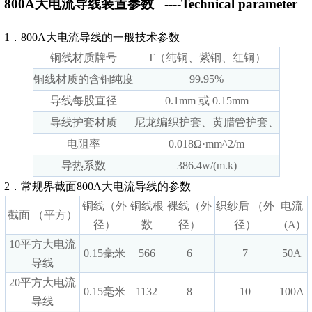
800A大电流导线装置参数
----Technical parameter
1．800A大电流导线的一般技术参数
铜线材质牌号
T（纯铜、紫铜、红铜）
铜线材质的含铜纯度
99.95%
导线每股直径
0.1mm 或 0.15mm
导线护套材质
尼龙编织护套、黄腊管护套、
电阻率
0.018Ω·mm^2/m
导热系数
386.4w/(m.k)
2．常规界截面800A大电流导线的参数
铜线（外
铜线根
裸线（外
织纱后 （外
电流
截面 （平方）
径）
数
径）
径）
(A)
10平方大电流
0.15毫米
566
6
7
50A
导线
20平方大电流
0.15毫米
1132
8
10
100A
导线