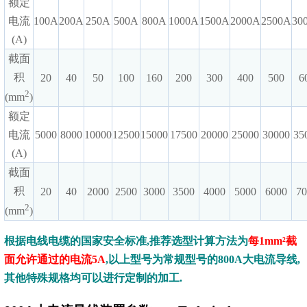
额定
电流
100A
200A
250A
500A
800A
1000A
1500A
2000A
2500A
30
(A)
截面
积
20
40
50
100
160
200
300
400
500
6
2
(mm
)
额定
电流
5000
8000
10000
12500
15000
17500
20000
25000
30000
35
(A)
截面
积
20
40
2000
2500
3000
3500
4000
5000
6000
7
2
(mm
)
根据电线电缆的国家安全标准,推荐选型计算方法为
每1mm²截
面允许通过的电流5A
,以上型号为常规型号的800A大电流导线,
其他特殊规格均可以进行定制的加工.