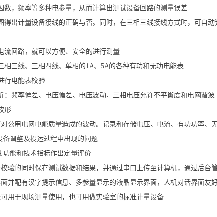
因数，频率等多种电参量，从而计算出测试设备回路的测量误差
图得出计量设备接线的正确与否。同时，在三相三线接线方式时，可自动
电流回路，就可以方便、安全的进行测量
三相三线、三相四线、单相的1A、5A的各种有功和无功电能表
进行电能表校验
析：频率偏差、电压偏差、电压波动、三相电压允许不平衡度和电网谐波
波形
下对公用电网电能质量造成的波动。记录和存储电压、电流、有功功率、
力设备调整及投运过程中出现的问题
其功能和技术指标作出定量评价
场校验的同时保存测试数据和结果，并通过串口上传至计算机，通过后台
界面并配有汉字提示信息、多参量显示的液晶显示界面，人机对话界面友
既可用于现场测量使用，也可用做实验室的标准计量设备