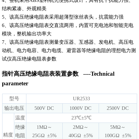
4、整机采用ABS塑料机壳便携式设计，具有抗干扰能力强、
结构紧凑、外观精美
5、该高压绝缘电阻表采用超薄型张丝表头，抗震能力强
6、该高压绝缘电阻表交直流两用，内置可充电池和智能充电
模块，整机输出功率大
7、该高压绝缘电阻表测量变压器、互感器、发电机、高压电
动机、电力电容、电力电缆、避雷器等绝缘电阻的理想电力测
试仪高压绝缘电阻表参数
指针高压绝缘电阻表装置参数
----Technical
parameter
型号
UR2533
输出电压
500V DC
1000V DC
2500V DC
温度
23℃±5℃
绝缘
1MΩ～
2MΩ～
5MΩ～
精度
电阻
25GΩ ±5%
40GΩ ±5%
100GΩ ±5%