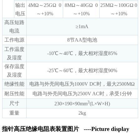
输出
4MΩ～25GΩ 0
8MΩ～40GΩ 0
25MΩ～100GΩ 0
电压
～+10%
～+10%
～+10%
高压短路
≥1mA
电流
工作电源
8节AA型电池
工作温度
-10℃～40℃，最大相对湿度85%
及湿度
保存温度
-25℃～60℃，最大相对湿度90%
及湿度
绝缘性能
电路与外壳间电压为1000V DC时，最大2500MΩ
耐压性能
电路与外壳间电压为2500V AC时，承受1分钟
3
尺寸
230×190×90mm
(L×W×H)
重量
2kg
指针高压绝缘电阻表装置图片
----Picture display