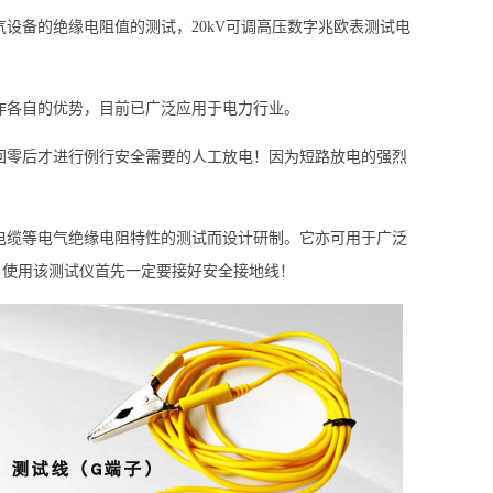
气设备的绝缘电阻值的测试，20kV可调高压数字兆欧表测试电
操作各自的优势，目前已广泛应用于电力行业。
表回零后才进行例行安全需要的人工放电！因为短路放电的强烈
设电缆等电气绝缘电阻特性的测试而设计研制。它亦可用于广泛
，使用该测试仪首先一定要接好安全接地线！