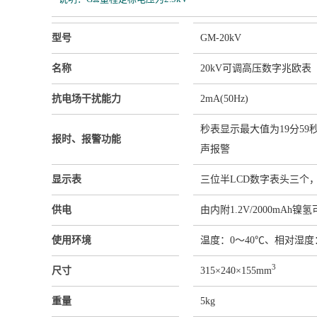
型号
GM-20kV
名称
20kV可调高压数字兆欧表
抗电场干扰能力
2mA(50Hz)
秒表显示最大值为19分5
报时、报警功能
声报警
显示表
三位半LCD数字表头三个
供电
由内附1.2V/2000mAh
使用环境
温度：0～40℃、相对湿度：
3
尺寸
315×240×155mm
重量
5kg