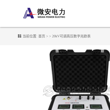
当前位置:
首页
> >
20kV可调高压数字兆欧表