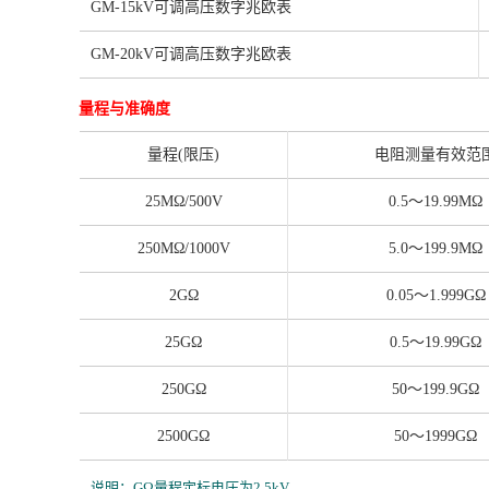
GM-
15kV可调高压数字兆欧表
GM-20kV可调高压数字兆欧表
量程与准确度
量程(限压)
电阻测量有效范
25MΩ/500V
0.5～19.99MΩ
250MΩ/1000V
5.0～199.9MΩ
2GΩ
0.05～1.999GΩ
25GΩ
0.5～19.99GΩ
250GΩ
50～199.9GΩ
2500GΩ
50～1999GΩ
说明：GΩ量程定标电压为2.5kV