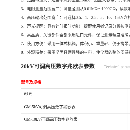
2、短路电流大：短路电流典型值10mA，适应大容量、大电
3、电阻测量范围宽广：测量范围从0.01MΩ～1999GΩ，读
4、高压输出范围宽广：可选择0.5、1、2.5、5、10、15
5、声光提醒：具有计时报时功能，提醒使用者记录分析被测
6、高品质：关键部件全部采用进口元件，保证测量精度准确
7、使用方便：采用一体式机箱，体积小、重量轻、便于携带
8、外观精美：采用坚固且磨性强的材料，使仪器的整体质感
20kV可调高压数字兆欧表参数
----Technical param
型号及规格
型号
GM-
5kV可调高压数字兆欧表
GM-
10kV可调高压数字兆欧表