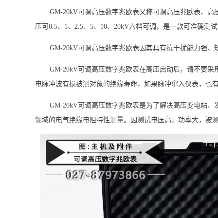
GM-20kV可调高压数字兆欧表又称可调高压兆欧表、
压可0.5、1、2.5、5、10、20kV六档可调，是一款可
GM-20kV可调高压数字兆欧表因其具有抗干扰能力
GM-20kV可调高压数字兆欧表在高压启动后，请不
电脉冲波有损被测对象的绝缘寿命，如果脉冲窜入仪表，也
GM-20kV可调高压数字兆欧表是为了解决高压变电
领域的电气绝缘电阻特性测量。因测试电压高，功率大，被