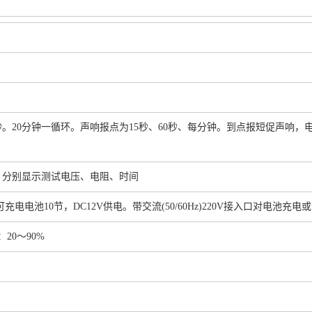
9秒。20分钟一循环。声响报点为15秒、60秒、每分钟。到点报短促声响
，分别显示测试电压、电阻、时间
镍氢可充电电池10节，DC12V供电。带交流(50/60Hz)220V接入口对电池充
20～90%