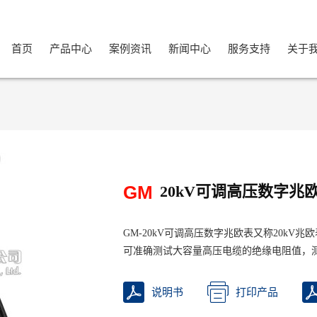
首页
产品中心
案例资讯
新闻中心
服务支持
关于
GM
20kV可调高压数字兆
GM-20kV可调高压数字兆欧表又称20k
可准确测试大容量高压电缆的绝缘电阻值，测试电压
说明书
打印产品