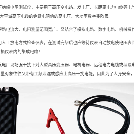
高压绝缘电阻测试仪，主要用于高压变电站、发电厂、长距离电力电缆等电
准确测试大容量高压电缆的绝缘电阻值的高电压、大功率数字兆欧表。
强、短路电流大、电阻测量范围宽广、又结合了模拟电路、数字电路、机械
要采用人工放电方式检查仪表，在测试完毕后也应等待仪表自动放电使电压
有损仪表内的集成电路！
站、发电厂现场强干扰下对大型高压变压器、电机电器、远程电力电缆或埋
测量对象往往又带有工频泄漏或感应上高压干扰电能，因此为了人身安全