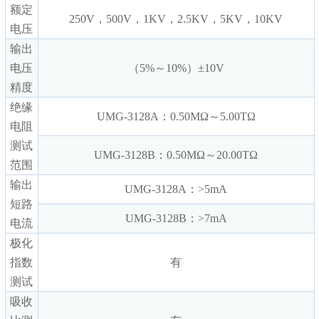
额定
250V，500V，1KV，2.5KV，5KV，10KV
电压
输出
电压
（5%～10%）±10V
精度
绝缘
UMG-3128A：0.50MΩ～5.00TΩ
电阻
测试
UMG-3128B：0.50MΩ～20.00TΩ
范围
输出
UMG-3128A：>5mA
短路
UMG-3128B：>7mA
电流
极化
指数
有
测试
吸收