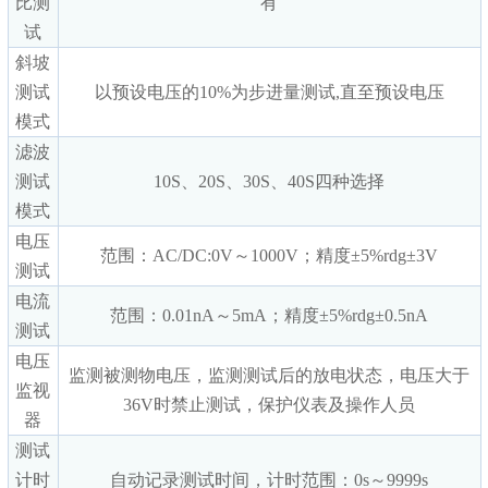
比测
有
试
斜坡
测试
以预设电压的10%为步进量测试,直至预设电压
模式
滤波
测试
10S、20S、30S、40S四种选择
模式
电压
范围：AC/DC:0V～1000V；精度±5%rdg±3V
测试
电流
范围：0.01nA～5mA；精度±5%rdg±0.5nA
测试
电压
监测被测物电压，监测测试后的放电状态，电压大于
监视
36V时禁止测试，保护仪表及操作人员
器
测试
计时
自动记录测试时间，计时范围：0s～9999s