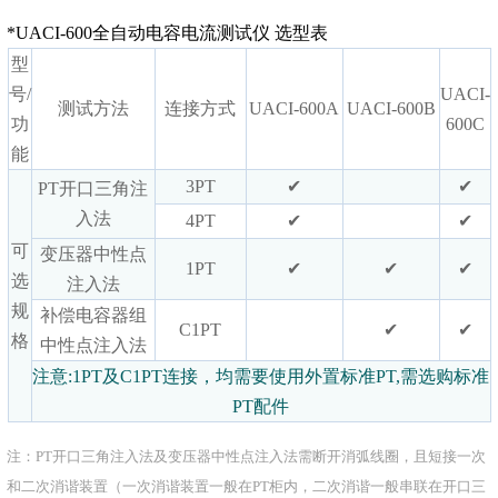
*UACI-600全自动电容电流测试仪 选型表
型
号/
UACI-
测试方法
连接方式
UACI-600A
UACI-600B
功
600C
能
3PT
✔
✔
PT开口三角注
入法
4PT
✔
✔
可
变压器中性点
1PT
✔
✔
✔
选
注入法
规
补偿电容器组
C1PT
✔
✔
格
中性点注入法
注意:1PT及C1PT连接，均需要使用外置标准PT,需选购标准
PT配件
注：PT开口三角注入法及变压器中性点注入法需断开消弧线圈，且短接一次
和二次消谐装置（一次消谐装置一般在PT柜内，二次消谐一般串联在开口三