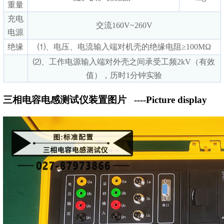
重量
充电
交流160V~260V
电源
绝缘
⑴、电压、电流输入端对机壳的绝缘电阻≥100MΩ
⑵、工作电源输入端对外壳之间承受工频2kV（有效
值），历时1分钟实验
三相电容电感测试仪装置图片
----Picture display