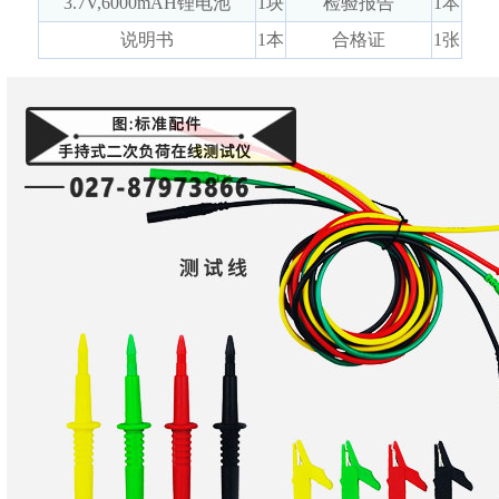
3.7V,6000mAH锂电池
1块
检验报告
1本
说明书
1本
合格证
1张