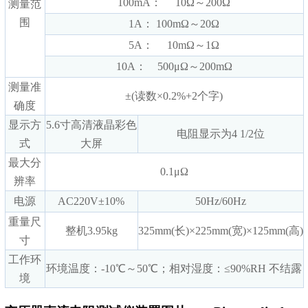
100mA： 10Ω～200Ω
测量范
围
1A： 100mΩ～20Ω
5A： 10mΩ～1Ω
10A： 500μΩ～200mΩ
测量准
±(读数×0.2%+2个字)
确度
显示方
5.6寸高清液晶彩色
电阻显示为4 1/2位
式
大屏
最大分
0.1μΩ
辨率
电源
AC220V±10%
50Hz/60Hz
重量尺
整机3.95kg
325mm(长)×225mm(宽)×125mm(高)
寸
工作环
环境温度：-10℃～50℃；相对湿度：≤90%RH 不结露
境