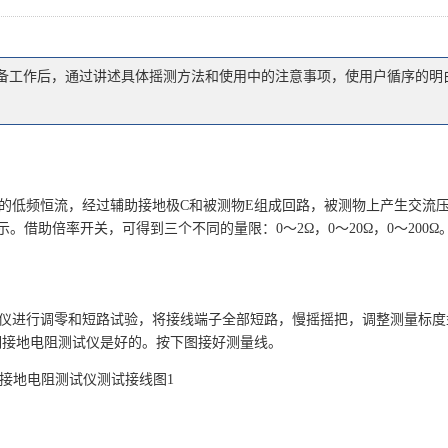
备工作后，通过讲述具体摇测方法和使用中的注意事项，使用户循序的明
流的低频恒流，经过辅助接地极C和被测物E组成回路，被测物上产生交流
借助倍率开关，可得到三个不同的量限：0～2Ω，0～20Ω，0～200Ω
仪进行调零和短路试验，将接线端子全部短路，慢摇摇把，调整测量标度
明接地电阻测试仪是好的。按下图接好测量线。