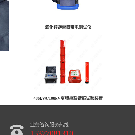
氧化锌避雷器带电测试仪
486kVA/108kV变频串联谐振试验装置
业务咨询服务热线
15377081310