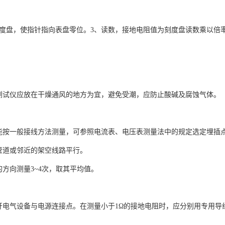
刻度盘，使指针指向表盘零位。3、读数，接地电阻值为刻度盘读数乘以倍
测试仪应放在干燥通风的地方为宜，避免受潮，应防止酸碱及腐蚀气体。
能按一般接线方法测量，可参照电流表、电压表测量法中的规定选定埋插
管道或邻近的架空线路平行。
方向测量3~4次，取其平均值。
开电气设备与电源连接点。在测量小于1Ω的接地电阻时，应分别用专用导