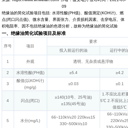
09
绝缘油的简化试验项目包括: 水溶性酸(PH值)、酸值测定(KOH计)、燃
点(闭口闪点值)、微水含量、界面张力、介质损耗因素、击穿电压、体
积电阻率、因不包括绝缘油的色谱分析，故称为绝缘油的简化试验
一、绝缘油简化试验项目及标准
要求
序号
项目
投入前运行的油
运行中的
1
外观
透明、无杂质或悬浮物
2
水溶性酸(PH值)
≥5.4
≥4.2
酸值(以KOH计)
3
≤0.03
≤0.1
(mg/g)
1.不应比左栏
≥140(10号、25号油)
4
闪点(闭口)
5℃ 2.不应比
≥135(45号油)
值低5℃
66~110kV≤
66~110kV≤20 220kv≤15
5
水分(mg/L)
220kV≤2
330~500kV≤10
330~500kV