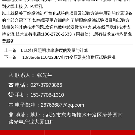
到火线上接 入 IA 插孔
以上就是关于绝缘油进行简化试验的项目及试验方法中用到的仪器设备
的全部介绍了了,如您需要更详细的的了解跟绝缘油试验项目和试验方
法相关的其他技术问题,欢迎您致电武汉微安电力,或在线同我们技术支
持交流,技术支持电话:186-2720-2633（同微信）,所有技术支持均是免
费服务
上一篇：
LED灯具照明功率密度的测量与计算
下一篇：
10/35/66/110/220kV电力变压器交流耐压试验标准
联系人： 张先生
电话：027-87973866
手机：153-7708-1310
电子邮箱：26763687@qq.com
地址：地址：武汉市东湖新技术开发区流芳园南
路光电产业大厦11F