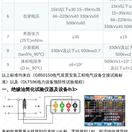
15kV以下≥
15kV以下≥30 15~35kV≥35
15~35kV≥
6
击穿电压
66~220kV≥40 330kV≥50
66~220kV≥
500kV≥60
330kV≥45 500
界面张力
7
≥35
≥19
(25℃)mN/m
介质损耗
330kV及以下
8
330kV及以下≤1 500kv≤0.7
(tanδ%_90℃)
500kv≤2
体积电阻率
500kV≥1×10² 
9
≥6×10²
(Ω.m_90℃)
及以下≥3×1
以上标准均来自《GB50150电气装置安装工程电气设备交接试验标
准》以及《DLT596电力设备预防性试验规程》
一、绝缘油简化试验仪器及设备/h3>
单相电测量将火线接到仪表的 UA 相，零线接到 UN。电流钳传感器钳