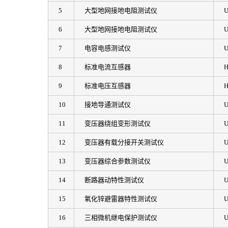
5
大型地网接地电阻测试仪
U
6
大型地网接地电阻测试仪
U
7
电容电感测试仪
8
标准电流互感器
H
9
标准电压互感器
H
10
接地导通测试仪
U
11
变压器绕组变形测试仪
U
12
变压器有载分接开关测试仪
U
13
变压器综合参数测试仪
U
14
断路器动特性测试仪
U
15
氧化锌避雷器特性测试仪
U
16
三相微机继电保护测试仪
U