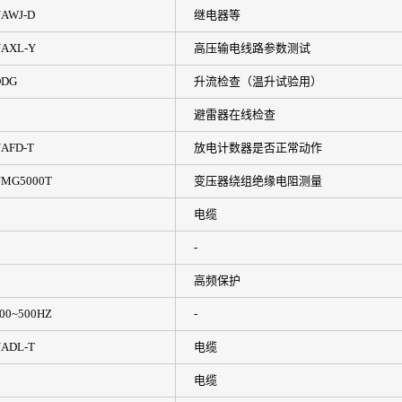
AWJ-D
继电器等
AXL-Y
高压输电线路参数测试
DDG
升流检查（温升试验用）
避雷器在线检查
AFD-T
放电计数器是否正常动作
MG5000T
变压器绕组绝缘电阻测量
电缆
-
高频保护
00~500HZ
-
ADL-T
电缆
电缆