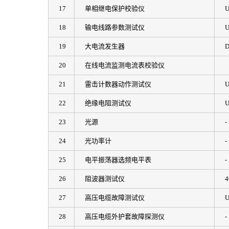
17
单相继电保护校验仪
U
18
输电线路参数测试仪
U
19
大电流发生器
20
在线电流监测电流表校验仪
21
雷击计数器动作测试仪
U
22
绝缘电阻测试仪
U
23
光源
-
24
光功率计
-
25
电平振荡器选频电平表
-
26
阻波器测试仪
4
27
高压电缆故障测试仪
U
28
高压电缆外护套故障探测仪
-