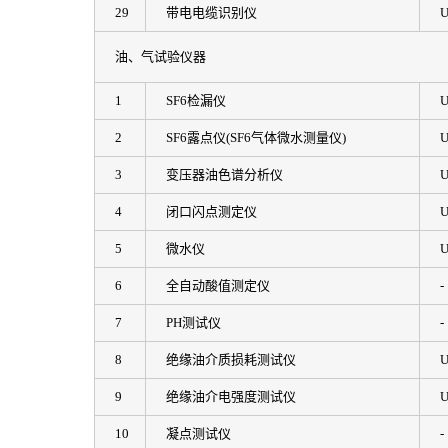
29
带电电缆识别仪
U
油、气试验仪器
1
SF6检漏仪
U
2
SF6露点仪(SF6气体微水测量仪)
U
3
变压器油色谱分析仪
U
4
闭口闪点测定仪
U
5
微水仪
U
6
全自动酸值测定仪
-
7
PH测试仪
-
8
绝缘油介质损耗测试仪
U
9
绝缘油介电强度测试仪
U
10
凝点测试仪
-