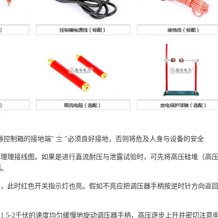
电源控制箱的接地端" 〨 "必须良好接地，否则将危及人身与设备的安全
气原理理接线图。如果是进行直流耐压与泄露试验时，可先将高压硅堆（高
端。
开关，此时红色开关指示灯也亮。假如不亮应把调压器手柄按逆时针方向返
1.5-2千伏的速度均匀缓慢地旋动调压器手柄，高压逐步上升并密切注意